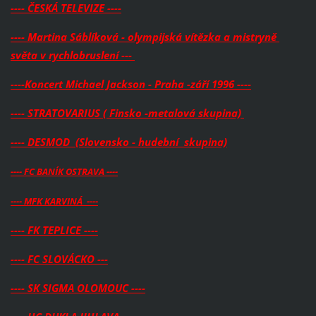
---- ČESKÁ TELEVIZE ----
---- Martina Sáblíková - olympijská vítězka a mistryně
světa v rychlobruslení ---
----Koncert Michael Jackson - Praha -září 1996 ----
---- STRATOVARIUS ( Finsko -metalová skupina)
---- DESMOD (Slovensko - hudební skupina)
---- FC BANÍK OSTRAVA ----
---- MFK KARVINÁ ----
---- FK TEPLICE ----
---- FC SLOVÁCKO ---
---- SK SIGMA OLOMOUC ----