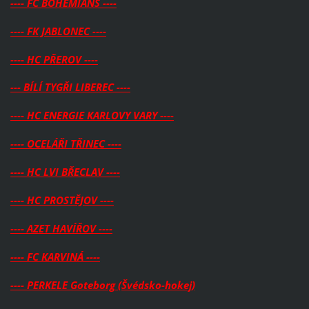
---- FC BOHEMIANS ----
---- FK JABLONEC ----
---- HC PŘEROV ----
--- BÍLÍ TYGŘI LIBEREC ----
---- HC ENERGIE KARLOVY VARY ----
---- OCELÁŘI TŘINEC ----
---- HC LVI BŘECLAV ----
---- HC PROSTĚJOV ----
---- AZET HAVÍŘOV ----
---- FC KARVINÁ ----
---- PERKELE Goteborg (Švédsko-hokej)