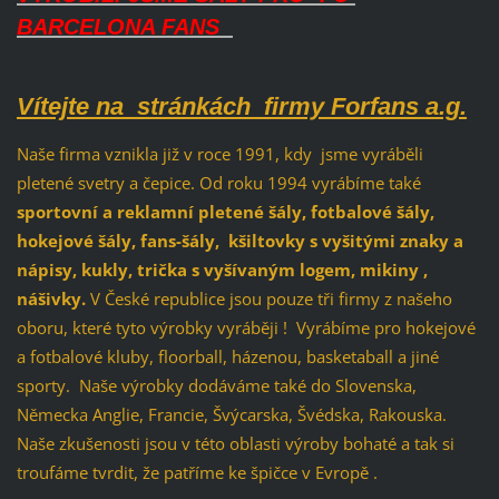
BARCELONA FANS
Vítejte na stránkách firmy Forfans a.g.
Naše firma vznikla již v roce 1991, kdy jsme vyráběli
pletené svetry a čepice. Od roku 1994 vyrábíme také
sportovní a reklamní pletené šály, fotbalové šály,
hokejové šály, fans-šály, kšiltovky s vyšitými znaky a
nápisy, kukly, trička s vyšívaným logem, mikiny ,
nášivky.
V České republice jsou pouze tři firmy z našeho
oboru, které tyto výrobky vyráběji ! Vyrábíme pro hokejové
a fotbalové kluby, floorball, házenou, basketaball a jiné
sporty. Naše výrobky dodáváme také do Slovenska,
Německa Anglie, Francie, Švýcarska, Švédska, Rakouska.
Naše zkušenosti jsou v této oblasti výroby bohaté a tak si
troufáme tvrdit, že patříme ke špičce v Evropě .