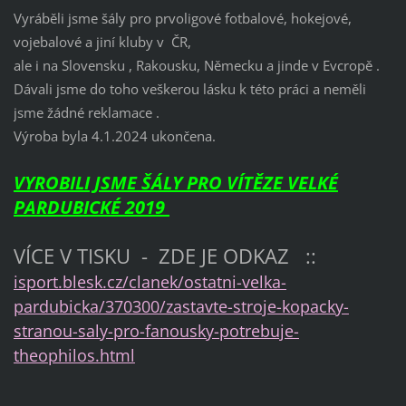
Vyráběli jsme šály pro prvoligové fotbalové, hokejové,
vojebalové a jiní kluby v ČR,
ale i na Slovensku , Rakousku, Německu a jinde v Evcropě .
Dávali jsme do toho veškerou lásku k této práci a neměli
jsme žádné reklamace .
Výroba byla 4.1.2024 ukončena.
VYROBILI JSME ŠÁLY PRO VÍTĚZE VELKÉ
PARDUBICKÉ 2019
VÍCE V TISKU - ZDE JE ODKAZ ::
isport.blesk.cz/clanek/ostatni-velka-
pardubicka/370300/zastavte-stroje-kopacky-
stranou-saly-pro-fanousky-potrebuje-
theophilos.html
___________________________________________________________________________________