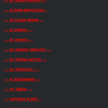
---- HC DUKLA JIHLAVA ----
---- SLOVAN BRATISLAVA---
---- SK SLAVIA PRAHA ---
---- FC SPARTA ----
---- AC SPARTA ----
---- HC HRADEC KRÁLOVÉ ----
---- HC FRÝDEK MÍSTEK ----
---- HC VÍTKOVICE ----
---- FC BOHEMIANS ----
---- HC TÁBOR ----
---- VIKTORIA PLZEŇ ---