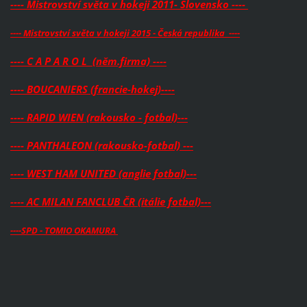
---- Mistrovství světa v hokeji 2011- Slovensko ----
---- Mistrovství světa v hokeji 2015 - Česká republika ----
---- C A P A R O L (něm.firma) ----
---- BOUCANIERS (francie-hokej)----
---- RAPID WIEN (rakousko - fotbal)---
---- PANTHALEON (rakousko-fotbal) ---
---- WEST HAM UNITED (anglie fotbal)---
---- AC MILAN FANCLUB ČR (itálie fotbal)---
----SPD - TOMIO OKAMURA