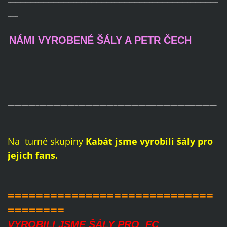
____
NÁMI VYROBENÉ ŠÁLY A PETR ČECH
___________________________________________________________
___________
Na turné skupiny
Kabát jsme vyrobili šály pro
jejich fans.
=============================
========
VYROBILI JSME ŠÁLY PRO FC