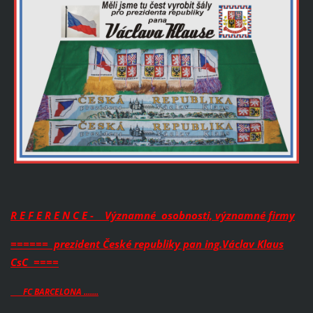
R E F E R E N C E - Významné osobnosti, významné firmy
====== prezident České republiky pan ing.Václav Klaus
CsC ====
___ FC BARCELONA .......