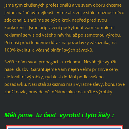
Jsme tým zkušených profesionálů a ve svém oboru chceme
jednoznačně být nejlepší . Víme ale, že je stále možnost něco
zdokonalit, snažíme se být o krok napřed před svou
konkurencí. Jsme připraveni poskytnout vám kompletní
reklamní servis od vašeho návrhu až po samotnou výrobu.
Při naší práci klademe důraz na požadavky zákazníka, na
100% kvalitu a včasné plnění svých závazků.
Svěřte nám svou propagaci a reklamu. Neváhejte využít
naše služby. Garantujeme Vám nejen velmi příznivé ceny,
ale kvalitní výrobky, rychlost dodání podle vašeho
požadavku. Naši stálí zákazníci mají výrazné slevy, bonusové
zboží navíc, pravidelně děláme akce na určité výrobky.
Měli jsme tu čest vyrobit i tyto šály :