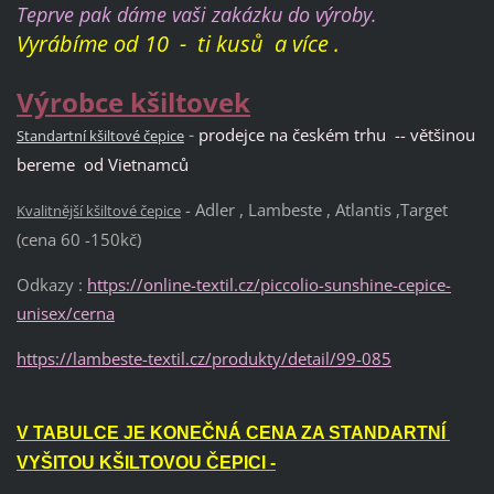
Teprve pak dáme vaši zakázku do výroby.
Vyrábíme od 10 - ti kusů a více .
Výrobce kšiltovek
-
prodejce na českém trhu -- většinou
Standartní kšiltové čepice
bereme od Vietnamců
- Adler , Lambeste , Atlantis ,Target
Kvalitnější kšiltové čepice
(cena 60 -150kč)
Odkazy :
https://online-textil.cz/piccolio-sunshine-cepice-
unisex/cerna
https://lambeste-textil.cz/produkty/detail/99-085
V TABULCE JE KONEČNÁ CENA ZA STANDARTNÍ
VYŠITOU KŠILTOVOU ČEPICI -