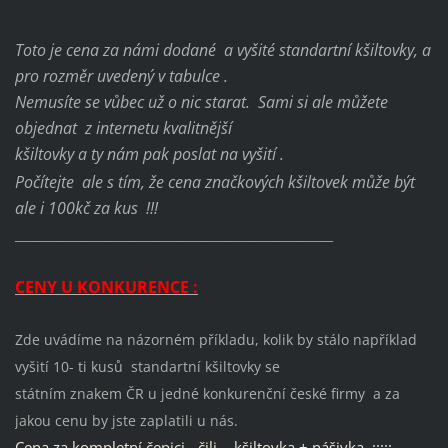
Toto je cena za námi dodané a vyšité standartní kšiltovky, a
pro rozměr uvedený v tabulce .
Nemusíte se vůbec už o nic starat. Sami si ale můžete
objednat z internetu kvalitnější
kšiltovky
a ty nám pak poslat na vyšití .
Počítejte ale s tím, že cena značkových kšiltovek může být
ale i 100kč za kus !!!
_____________________________________________________
CENY U KONKURENCE :
Zde uvádíme na názorném příkladu, kolik by stálo například
vyšití 10- ti kusů standartní kšiltovky se
státním znakem ČR u jedné konkurenční české firmy a za
jakou cenu by jste zaplatili u nás.
Cena za kompletní čepici - čili - kšiltovka + nášivka :::::